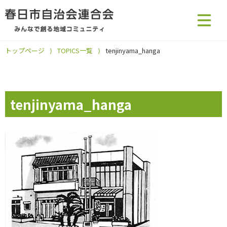
トップページ
⟩
TOPICS一覧
⟩
tenjinyama_hanga
tenjinyama_hanga