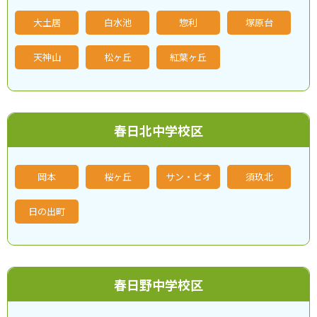
大土居
白水池
惣利
塚原台
天神山
松ヶ丘
紅葉ヶ丘
春日北中学校区
岡本
桜ヶ丘
サン・ビオ
須玖北
日の出町
春日野中学校区