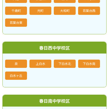
千歳町
光町
大和町
若葉台西
若葉台東
春日西中学校区
泉
上白水
下白水北
下白水南
白水ヶ丘
春日南中学校区