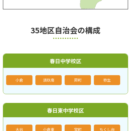
35地区自治会の構成
春日中学校区
小倉
須玖南
昇町
弥生
春日東中学校区
大谷
小倉東
宝町
ちくし台